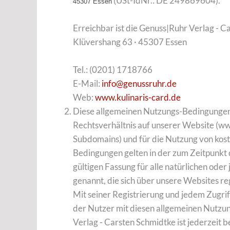
(USt-IdNr.: DE 249869604).
45307 Essen
Erreichbar ist die Genuss|Ruhr Verlag - C
Klüvershang 63 · 45307 Essen
Tel.: (0201) 1718766
E-Mail:
info@genussruhr.de
Web:
www.kulinaris-card.de
Diese allgemeinen Nutzungs-Bedingungen g
Rechtsverhältnis auf unserer Website (w
Subdomains) und für die Nutzung von kos
Bedingungen gelten in der zum Zeitpunkt d
gültigen Fassung für alle natürlichen oder
genannt, die sich über unsere Websites re
Mit seiner Registrierung und jedem Zugrif
der Nutzer mit diesen allgemeinen Nutz
Verlag - Carsten Schmidtke ist jederzeit b