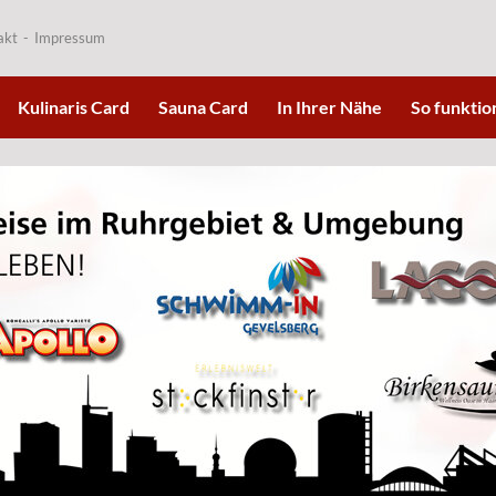
akt
Impressum
Kulinaris Card
Sauna Card
In Ihrer Nähe
So funktion