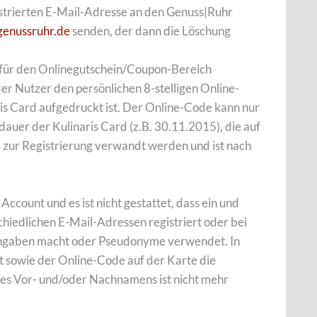
istrierten E-Mail-Adresse an den Genuss|Ruhr
genussruhr.de
senden, der dann die Löschung
 für den Onlinegutschein/Coupon-Bereich
der Nutzer den persönlichen 8-stelligen Online-
ris Card aufgedruckt ist. Der Online-Code kann nur
dauer der Kulinaris Card (z.B. 30.11.2015), die auf
, zur Registrierung verwandt werden und ist nach
ccount und es ist nicht gestattet, dass ein und
hiedlichen E-Mail-Adressen registriert oder bei
 Angaben macht oder Pseudonyme verwendet. In
t sowie der Online-Code auf der Karte die
des Vor- und/oder Nachnamens ist nicht mehr