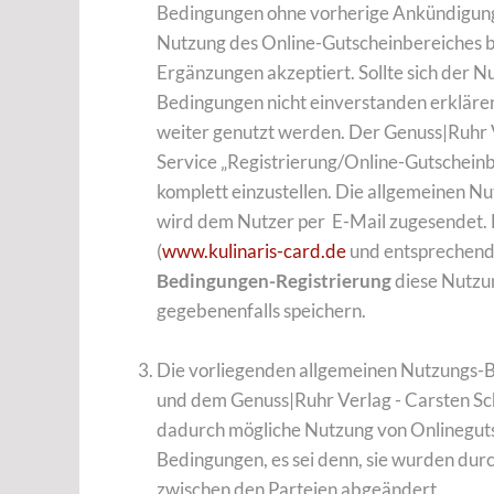
Bedingungen ohne vorherige Ankündigung
Nutzung des Online-Gutscheinbereiches b
Ergänzungen akzeptiert. Sollte sich der N
Bedingungen nicht einverstanden erklären
weiter genutzt werden. Der Genuss|Ruhr V
Service „Registrierung/Online-Gutscheinb
komplett einzustellen. Die allgemeinen N
wird dem Nutzer per E-Mail zugesendet. 
(
www.kulinaris-card.de
und entsprechend
Bedingungen-Registrierung
diese Nutzu
gegebenenfalls speichern.
Die vorliegenden allgemeinen Nutzungs-
und dem Genuss|Ruhr Verlag - Carsten Sch
dadurch mögliche Nutzung von Onlineguts
Bedingungen, es sei denn, sie wurden dur
zwischen den Parteien abgeändert.