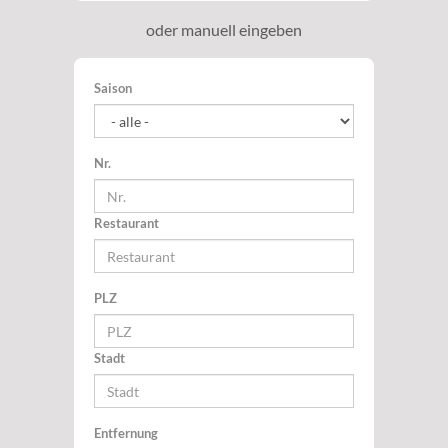
oder manuell eingeben
Saison
Nr.
Restaurant
PLZ
Stadt
Entfernung