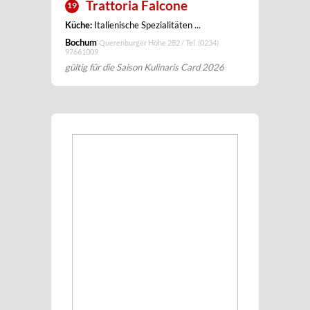
Trattoria Falcone
19
Küche:
Italienische Spezialitäten ...
Bochum
Querenburger Höhe 282 / Tel.
(0234)
97661009
gültig für die Saison Kulinaris Card 2026