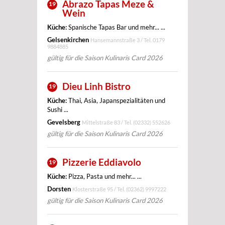
Abrazo Tapas Meze &
19
Wein
Küche:
Spanische Tapas Bar und mehr... ...
Gelsenkirchen
Hansemannstraße 3 / Tel.
0179
9884885
gültig für die Saison Kulinaris Card 2026
Dieu Linh Bistro
19
Küche:
Thai, Asia, Japanspezialitäten und
Sushi ...
Gevelsberg
Mittelstraße 83 / Tel.
(02332) 552626
gültig für die Saison Kulinaris Card 2026
Pizzerie Eddiavolo
19
Küche:
Pizza, Pasta und mehr... ...
Dorsten
Klosterstraße 95 / Tel.
(02362) 9997222
gültig für die Saison Kulinaris Card 2026