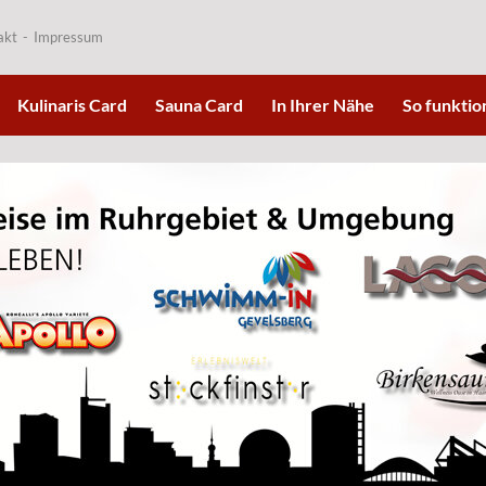
akt
Impressum
Kulinaris Card
Sauna Card
In Ihrer Nähe
So funktion