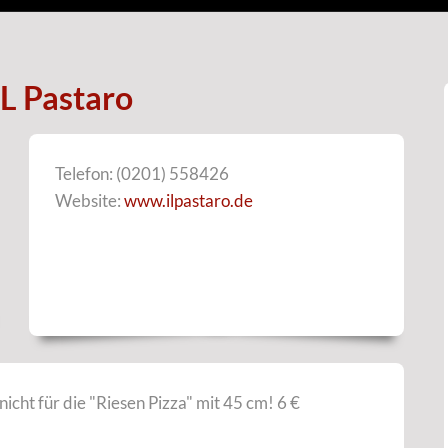
L Pastaro
Telefon: (0201) 558426
Website:
www.ilpastaro.de
 nicht für die "Riesen Pizza" mit 45 cm! 6 €