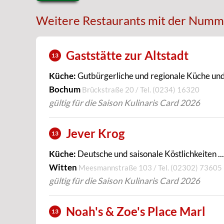
Weitere Restaurants mit der Numm
Gaststätte zur Altstadt
13
Küche:
Gutbürgerliche und regionale Küche und 
Bochum
Brückstraße 20 / Tel.
(0234) 16320
gültig für die Saison Kulinaris Card 2026
Jever Krog
13
Küche:
Deutsche und saisonale Köstlichkeiten ...
Witten
Meesmannstraße 103 / Tel.
(02302) 73605
gültig für die Saison Kulinaris Card 2026
Noah's & Zoe's Place Marl
13