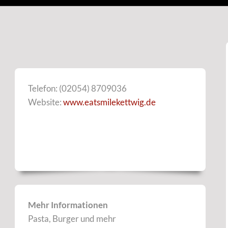
Telefon: (02054) 8709036
Website:
www.eatsmilekettwig.de
Mehr Informationen
Pasta, Burger und mehr