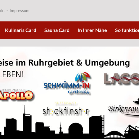
akt
Impressum
Kulinaris Card
Sauna Card
In Ihrer Nähe
So funktion