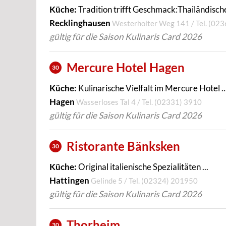
Küche:
Tradition trifft Geschmack:Thailändische 
Recklinghausen
Westerholter Weg 141 / Tel.
(023
gültig für die Saison Kulinaris Card 2026
Mercure Hotel Hagen
30
Küche:
Kulinarische Vielfalt im Mercure Hotel ..
Hagen
Wasserloses Tal 4 / Tel.
(02331) 3910
gültig für die Saison Kulinaris Card 2026
Ristorante Bänksken
30
Küche:
Original italienische Spezialitäten ...
Hattingen
Gelinde 5 / Tel.
(02324) 201950
gültig für die Saison Kulinaris Card 2026
Thorheim
30