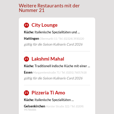
Weitere Restaurants mit der
Nummer 21
City Lounge
21
Küche:
Italienische Spezialitäten und ...
Hattingen
Obermarkt 11 / Tel.
(02324) 3930220
gültig für die Saison Kulinaris Card 2026
Lakshmi Mahal
21
Küche:
Traditionell indische Küche mit einer ...
Essen
Margaretenstraße 71 / Tel.
(0201) 76057618
gültig für die Saison Kulinaris Card 2026
Pizzeria Ti Amo
21
Küche:
Italienische Spezialitäten ...
Gelsenkirchen
Horster Straße 322 / Tel.
(0209)
94786686