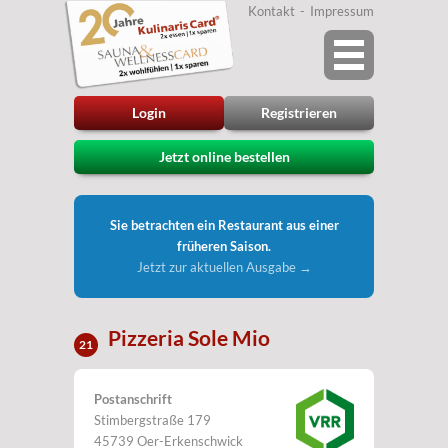
Kontakt
Impressum
Login
Registrieren
Jetzt online bestellen
Sie betrachten ein Restaurant aus einer
früheren Saison.
Jetzt zur aktuellen Ausgabe →
Pizzeria Sole Mio
21
Postanschrift
Stimbergstraße 179
45739 Oer-Erkenschwick