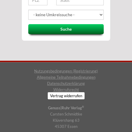
Suche
Nutzungsbedingungen (Registrierung)
Allgemeine Teilnahmebedingungen
Datenschutzerklärung
Widerrufsrecht
Vertrag widerrufen
®
Genuss|Ruhr Verlag
Carsten Schmidtke
Klüvershang 63
45307 Essen