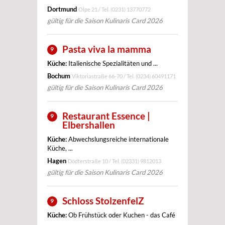
Dortmund
Olpe 21 / Tel.
(0231) 13770772
gültig für die Saison Kulinaris Card 2026
Pasta viva la mamma
9
Küche:
Italienische Spezialitäten und ...
Bochum
Viktoriastraße 66-70 / Tel.
(0234) 60491171
gültig für die Saison Kulinaris Card 2026
Restaurant Essence |
9
Elbershallen
Küche:
Abwechslungsreiche internationale
Küche, ...
Hagen
Dödterstraße 10 / Tel.
(02331) 9812013
gültig für die Saison Kulinaris Card 2026
Schloss StolzenfelZ
9
Küche:
Ob Frühstück oder Kuchen - das Café
...