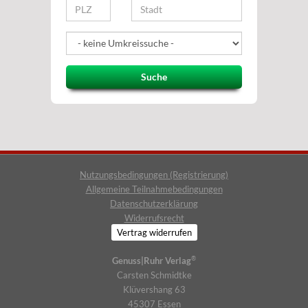
Suche
Nutzungsbedingungen (Registrierung)
Allgemeine Teilnahmebedingungen
Datenschutzerklärung
Widerrufsrecht
Vertrag widerrufen
®
Genuss|Ruhr Verlag
Carsten Schmidtke
Klüvershang 63
45307 Essen