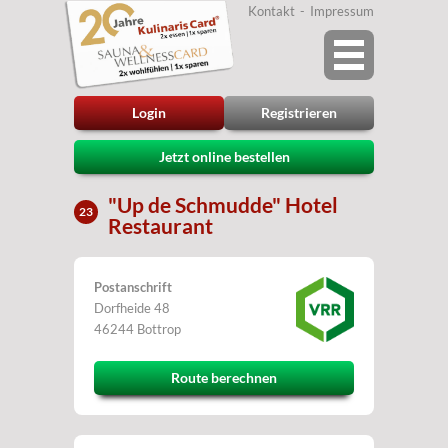
Kontakt
Impressum
Login
Registrieren
Jetzt online bestellen
"Up de Schmudde" Hotel
23
Restaurant
Postanschrift
Dorfheide 48
46244 Bottrop
Route berechnen