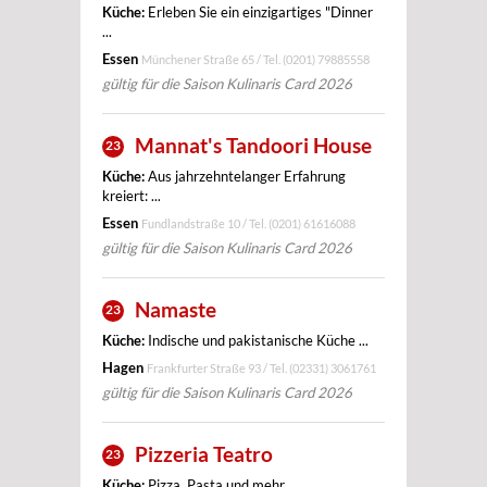
Küche:
Erleben Sie ein einzigartiges "Dinner
...
Essen
Münchener Straße 65 / Tel.
(0201) 79885558
gültig für die Saison Kulinaris Card 2026
Mannat's Tandoori House
23
Küche:
Aus jahrzehntelanger Erfahrung
kreiert: ...
Essen
Fundlandstraße 10 / Tel.
(0201) 61616088
gültig für die Saison Kulinaris Card 2026
Namaste
23
Küche:
Indische und pakistanische Küche ...
Hagen
Frankfurter Straße 93 / Tel.
(02331) 3061761
gültig für die Saison Kulinaris Card 2026
Pizzeria Teatro
23
Küche:
Pizza, Pasta und mehr ... ...