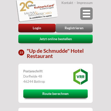
Kontakt
Impressum
Login
Registrieren
Jetzt online bestellen
"Up de Schmudde" Hotel
23
Restaurant
Postanschrift
Dorfheide 48
46244 Bottrop
Route berechnen