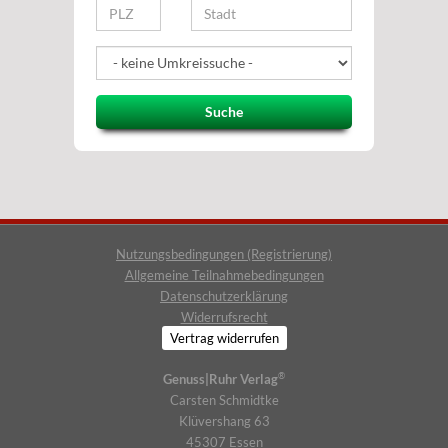
Suche
Nutzungsbedingungen (Registrierung)
Allgemeine Teilnahmebedingungen
Datenschutzerklärung
Widerrufsrecht
Vertrag widerrufen
®
Genuss|Ruhr Verlag
Carsten Schmidtke
Klüvershang 63
45307 Essen