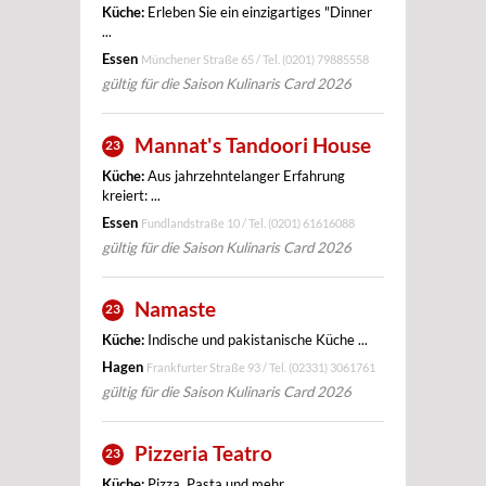
Küche:
Erleben Sie ein einzigartiges "Dinner
...
Essen
Münchener Straße 65 / Tel.
(0201) 79885558
gültig für die Saison Kulinaris Card 2026
Mannat's Tandoori House
23
Küche:
Aus jahrzehntelanger Erfahrung
kreiert: ...
Essen
Fundlandstraße 10 / Tel.
(0201) 61616088
gültig für die Saison Kulinaris Card 2026
Namaste
23
Küche:
Indische und pakistanische Küche ...
Hagen
Frankfurter Straße 93 / Tel.
(02331) 3061761
gültig für die Saison Kulinaris Card 2026
Pizzeria Teatro
23
Küche:
Pizza, Pasta und mehr ... ...