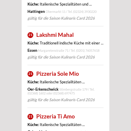
Küche:
Italienische Spezialitäten und ...
Hattingen
Obermarkt 11 / Tel.
(02324) 3930220
gültig für die Saison Kulinaris Card 2026
Lakshmi Mahal
21
Küche:
Traditionell indische Küche mit einer ...
Essen
Margaretenstraße 71 / Tel.
(0201) 76057618
gültig für die Saison Kulinaris Card 2026
Pizzeria Sole Mio
21
Küche:
Italienische Spezialitäten ...
Oer-Erkenschwick
Stimbergstraße 179 / Tel.
(02368) 1602 oder (02368) 697475
gültig für die Saison Kulinaris Card 2026
Pizzeria Ti Amo
21
Küche:
Italienische Spezialitäten ...