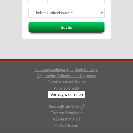
Suche
Nutzungsbedingungen (Registrierung)
Allgemeine Teilnahmebedingungen
Datenschutzerklärung
Widerrufsrecht
Vertrag widerrufen
®
Genuss|Ruhr Verlag
Carsten Schmidtke
Klüvershang 63
45307 Essen