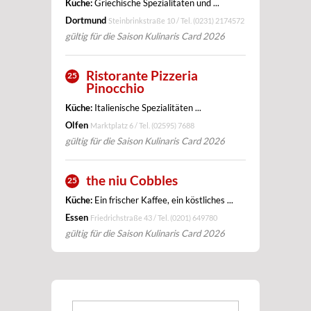
Küche:
Griechische Spezialitäten und ...
Dortmund
Steinbrinkstraße 10 / Tel.
(0231) 2174572
gültig für die Saison Kulinaris Card 2026
Ristorante Pizzeria
25
Pinocchio
Küche:
Italienische Spezialitäten ...
Olfen
Marktplatz 6 / Tel.
(02595) 7688
gültig für die Saison Kulinaris Card 2026
the niu Cobbles
25
Küche:
Ein frischer Kaffee, ein köstliches ...
Essen
Friedrichstraße 43 / Tel.
(0201) 649780
gültig für die Saison Kulinaris Card 2026