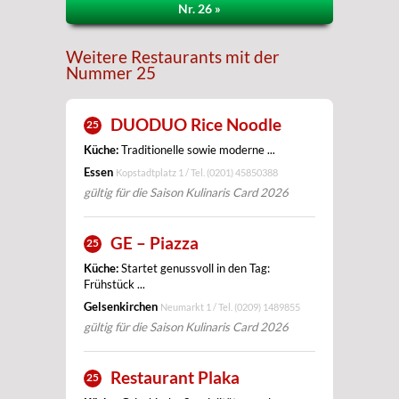
Nr. 26 »
Weitere Restaurants mit der
Nummer 25
DUODUO Rice Noodle
25
Küche:
Traditionelle sowie moderne ...
Essen
Kopstadtplatz 1 / Tel.
(0201) 45850388
gültig für die Saison Kulinaris Card 2026
GE – Piazza
25
Küche:
Startet genussvoll in den Tag:
Frühstück ...
Gelsenkirchen
Neumarkt 1 / Tel.
(0209) 1489855
gültig für die Saison Kulinaris Card 2026
Restaurant Plaka
25