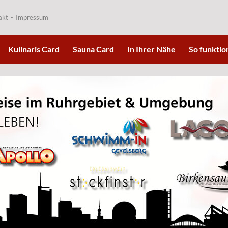
akt
Impressum
Kulinaris Card
Sauna Card
In Ihrer Nähe
So funktion