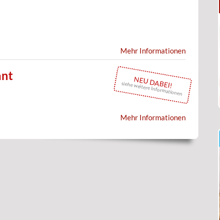
Mehr Informationen
ant
NEU DABEI!
siehe weitere Informationen
Mehr Informationen