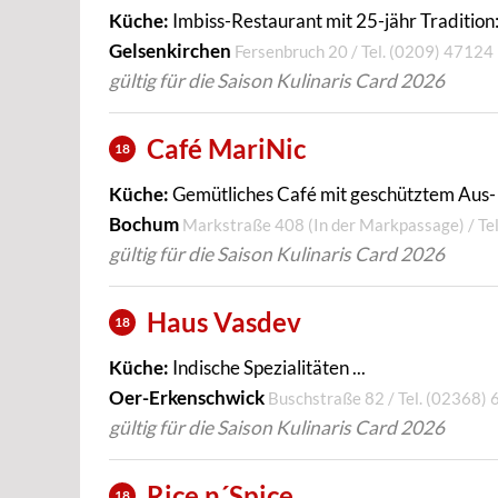
Küche:
Imbiss-Restaurant mit 25-jähr Tradition: 
Gelsenkirchen
Fersenbruch 20 / Tel.
(0209) 47124
gültig für die Saison Kulinaris Card 2026
Café MariNic
18
Küche:
Gemütliches Café mit geschütztem Aus- .
Bochum
Markstraße 408 (In der Markpassage) / Te
gültig für die Saison Kulinaris Card 2026
Haus Vasdev
18
Küche:
Indische Spezialitäten ...
Oer-Erkenschwick
Buschstraße 82 / Tel.
(02368) 
gültig für die Saison Kulinaris Card 2026
Rice n´Spice
18