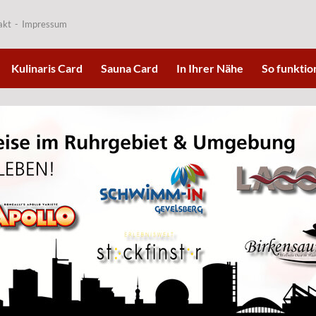
akt
Impressum
Kulinaris Card
Sauna Card
In Ihrer Nähe
So funktion