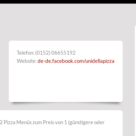
Telefon: (0152) 06655192
Website:
de-de.facebook.com/unidellapizza
 2 Pizza Menüs zum Preis von 1 (günstigere oder