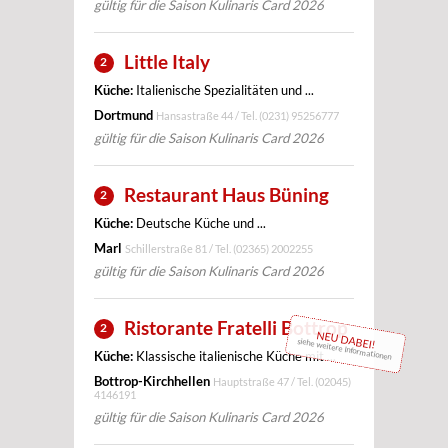
gültig für die Saison Kulinaris Card 2026
Little Italy
2
Küche:
Italienische Spezialitäten und ...
Dortmund
Hansastraße 44 / Tel.
(0231) 95256777
gültig für die Saison Kulinaris Card 2026
Restaurant Haus Büning
2
Küche:
Deutsche Küche und ...
Marl
Schillerstraße 81 / Tel.
(02365) 2002255
gültig für die Saison Kulinaris Card 2026
Ristorante Fratelli Bottrop
2
NEU DABEI!
siehe weitere Informationen
Küche:
Klassische italienische Küche mit ...
Bottrop-Kirchhellen
Hauptstraße 47 / Tel.
(02045)
4146191
gültig für die Saison Kulinaris Card 2026