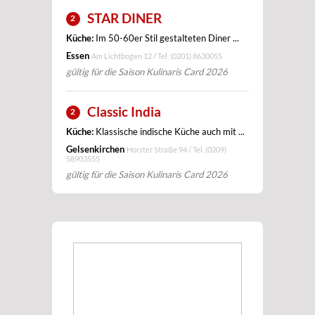
STAR DINER
2
Küche:
Im 50-60er Stil gestalteten Diner ...
Essen
Am Lichtbogen 12 / Tel.
(0201) 8630055
gültig für die Saison Kulinaris Card 2026
Classic India
2
Küche:
Klassische indische Küche auch mit ...
Gelsenkirchen
Horster Straße 94 / Tel.
(0209)
58903555
gültig für die Saison Kulinaris Card 2026