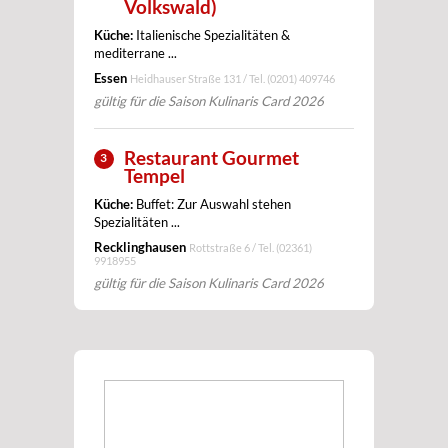
Volkswald)
Küche:
Italienische Spezialitäten &
mediterrane ...
Essen
Heidhauser Straße 131 / Tel.
(0201) 409746
gültig für die Saison Kulinaris Card 2026
Restaurant Gourmet
3
Tempel
Küche:
Buffet: Zur Auswahl stehen
Spezialitäten ...
Recklinghausen
Rottstraße 6 / Tel.
(02361)
9918955
gültig für die Saison Kulinaris Card 2026