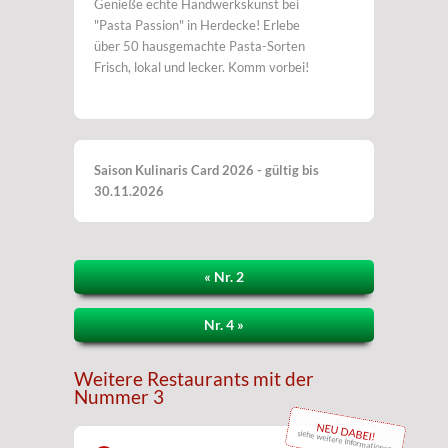
Genieße echte Handwerkskunst bei
"Pasta Passion" in Herdecke! Erlebe
über 50 hausgemachte Pasta-Sorten
Frisch, lokal und lecker. Komm vorbei!
Saison Kulinaris Card 2026 - gültig bis
30.11.2026
« Nr. 2
Nr. 4 »
Weitere Restaurants mit der
Nummer 3
NEU DABEI!
siehe weitere Informationen