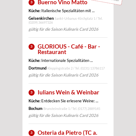
Buerno Vino Matto
3
Küche:
Italienische Spezialitäten mit ...
Gelsenkirchen
Sankt-Urbanus-Kirchplatz 1 / Tel.
(0209) 36697326
gültig für die Saison Kulinaris Card 2026
GLORIOUS - Café - Bar -
3
Restaurant
Küche:
Internationale Spezialitäten ...
Dortmund
Kleppingstraße 2 / Tel.
(0231) 13786117
gültig für die Saison Kulinaris Card 2026
Iulians Wein & Weinbar
3
Küche:
Entdecken Sie erlesene Weine: ...
Bochum
Brunsteinstraße 1 / Tel.
(0177) 2889145
gültig für die Saison Kulinaris Card 2026
Osteria da Pietro (TC a.
3