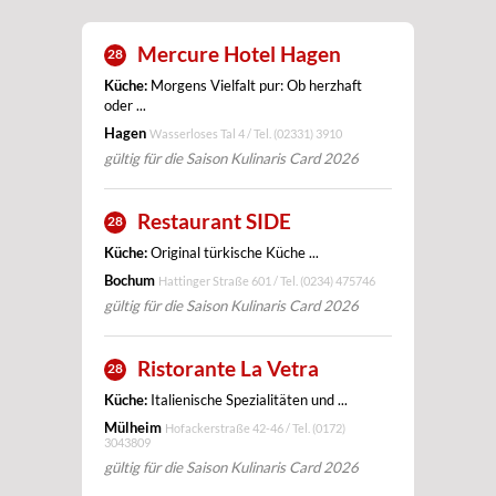
Mercure Hotel Hagen
28
Küche:
Morgens Vielfalt pur: Ob herzhaft
oder ...
Hagen
Wasserloses Tal 4 / Tel.
(02331) 3910
gültig für die Saison Kulinaris Card 2026
Restaurant SIDE
28
Küche:
Original türkische Küche ...
Bochum
Hattinger Straße 601 / Tel.
(0234) 475746
gültig für die Saison Kulinaris Card 2026
Ristorante La Vetra
28
Küche:
Italienische Spezialitäten und ...
Mülheim
Hofackerstraße 42-46 / Tel.
(0172)
3043809
gültig für die Saison Kulinaris Card 2026