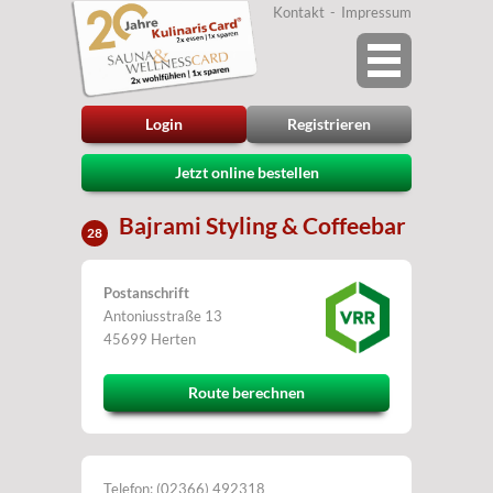
Kontakt
Impressum
Login
Registrieren
Jetzt online bestellen
Bajrami Styling & Coffeebar
28
Postanschrift
Antoniusstraße 13
45699 Herten
Route berechnen
Telefon: (02366) 492318