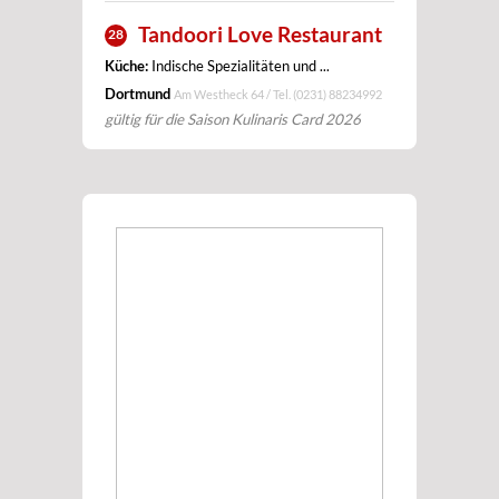
Tandoori Love Restaurant
28
Küche:
Indische Spezialitäten und ...
Dortmund
Am Westheck 64 / Tel.
(0231) 88234992
gültig für die Saison Kulinaris Card 2026