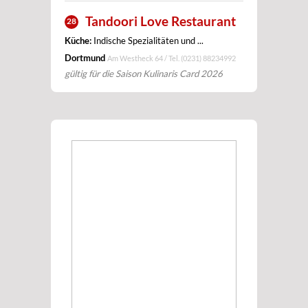
Tandoori Love Restaurant
28
Küche:
Indische Spezialitäten und ...
Dortmund
Am Westheck 64 / Tel.
(0231) 88234992
gültig für die Saison Kulinaris Card 2026