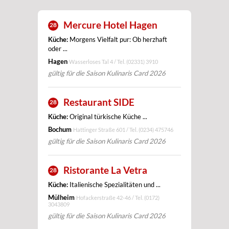
Mercure Hotel Hagen
28
Küche:
Morgens Vielfalt pur: Ob herzhaft
oder ...
Hagen
Wasserloses Tal 4 / Tel.
(02331) 3910
gültig für die Saison Kulinaris Card 2026
Restaurant SIDE
28
Küche:
Original türkische Küche ...
Bochum
Hattinger Straße 601 / Tel.
(0234) 475746
gültig für die Saison Kulinaris Card 2026
Ristorante La Vetra
28
Küche:
Italienische Spezialitäten und ...
Mülheim
Hofackerstraße 42-46 / Tel.
(0172)
3043809
gültig für die Saison Kulinaris Card 2026