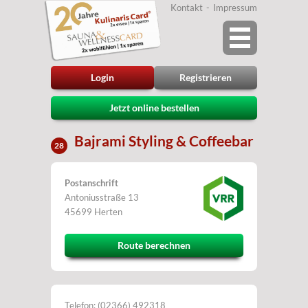
Kontakt
Impressum
Login
Registrieren
Jetzt online bestellen
Bajrami Styling & Coffeebar
28
Postanschrift
Antoniusstraße 13
45699 Herten
Route berechnen
Telefon: (02366) 492318