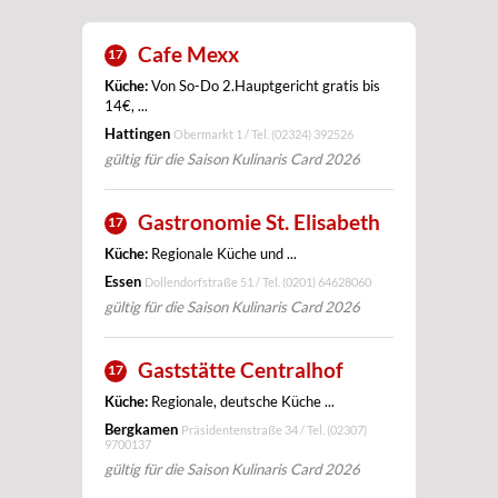
Cafe Mexx
17
Küche:
Von So-Do 2.Hauptgericht gratis bis
14€, ...
Hattingen
Obermarkt 1 / Tel.
(02324) 392526
gültig für die Saison Kulinaris Card 2026
Gastronomie St. Elisabeth
17
Küche:
Regionale Küche und ...
Essen
Dollendorfstraße 51 / Tel.
(0201) 64628060
gültig für die Saison Kulinaris Card 2026
Gaststätte Centralhof
17
Küche:
Regionale, deutsche Küche ...
Bergkamen
Präsidentenstraße 34 / Tel.
(02307)
9700137
gültig für die Saison Kulinaris Card 2026