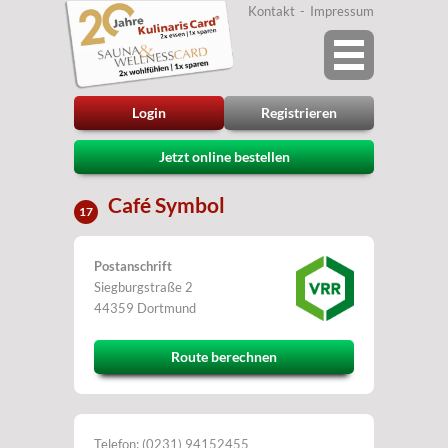
Kontakt
Impressum
Login
Registrieren
Jetzt online bestellen
Café Symbol
17
Postanschrift
Siegburgstraße 2
44359 Dortmund
Route berechnen
Telefon: (0231) 94152455