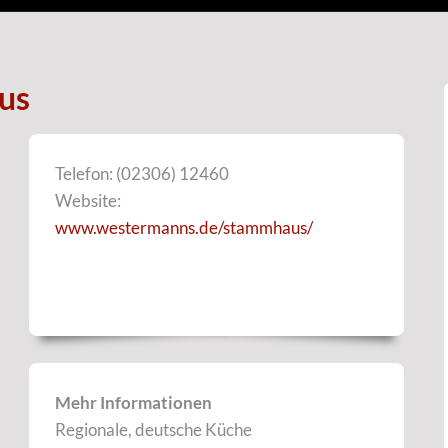
us
Telefon: (02306) 12460
Website:
www.westermanns.de/stammhaus/
Mehr Informationen
Regionale, deutsche Küche