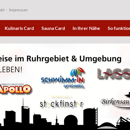
akt
Impressum
Kulinaris Card
Sauna Card
In Ihrer Nähe
So funktion