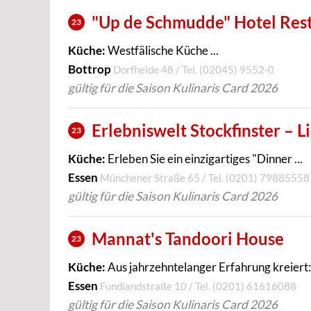
"Up de Schmudde" Hotel Res
23
Küche:
Westfälische Küche ...
Bottrop
Dorfheide 48 / Tel.
(02045) 9552-0
gültig für die Saison Kulinaris Card 2026
Erlebniswelt Stockfinster – L
23
Küche:
Erleben Sie ein einzigartiges "Dinner ...
Essen
Münchener Straße 65 / Tel.
(0201) 79885558
gültig für die Saison Kulinaris Card 2026
Mannat's Tandoori House
23
Küche:
Aus jahrzehntelanger Erfahrung kreiert: 
Essen
Fundlandstraße 10 / Tel.
(0201) 61616088
gültig für die Saison Kulinaris Card 2026