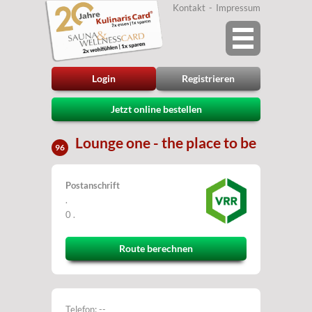
Kontakt
Impressum
Login
Registrieren
Jetzt online bestellen
Lounge one - the place to be
96
Postanschrift
.
0 .
Route berechnen
Telefon: --