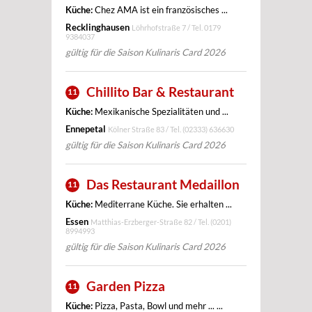
Küche:
Chez AMA ist ein französisches ...
Recklinghausen
Löhrhofstraße 7 / Tel.
0179
9384037
gültig für die Saison Kulinaris Card 2026
Chillito Bar & Restaurant
11
Küche:
Mexikanische Spezialitäten und ...
Ennepetal
Kölner Straße 83 / Tel.
(02333) 636630
gültig für die Saison Kulinaris Card 2026
Das Restaurant Medaillon
11
Küche:
Mediterrane Küche. Sie erhalten ...
Essen
Matthias-Erzberger-Straße 82 / Tel.
(0201)
8994993
gültig für die Saison Kulinaris Card 2026
Garden Pizza
11
Küche:
Pizza, Pasta, Bowl und mehr ... ...