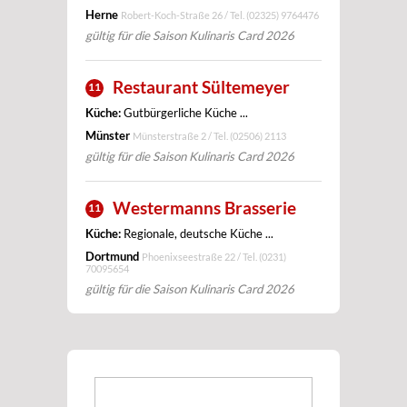
Herne
Robert-Koch-Straße 26 / Tel.
(02325) 9764476
gültig für die Saison Kulinaris Card 2026
Restaurant Sültemeyer
11
Küche:
Gutbürgerliche Küche ...
Münster
Münsterstraße 2 / Tel.
(02506) 2113
gültig für die Saison Kulinaris Card 2026
Westermanns Brasserie
11
Küche:
Regionale, deutsche Küche ...
Dortmund
Phoenixseestraße 22 / Tel.
(0231)
70095654
gültig für die Saison Kulinaris Card 2026