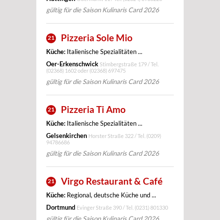
gültig für die Saison Kulinaris Card 2026
Pizzeria Sole Mio
21
Küche:
Italienische Spezialitäten ...
Oer-Erkenschwick
Stimbergstraße 179 / Tel.
(02368) 1602 oder (02368) 697475
gültig für die Saison Kulinaris Card 2026
Pizzeria Ti Amo
21
Küche:
Italienische Spezialitäten ...
Gelsenkirchen
Horster Straße 322 / Tel.
(0209)
94786686
gültig für die Saison Kulinaris Card 2026
Virgo Restaurant & Café
21
Küche:
Regional, deutsche Küche und ...
Dortmund
Evinger Straße 390 / Tel.
(0231) 801330
gültig für die Saison Kulinaris Card 2026