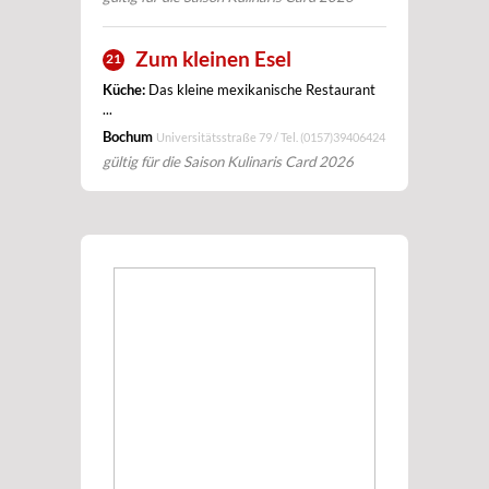
Zum kleinen Esel
21
Küche:
Das kleine mexikanische Restaurant
...
Bochum
Universitätsstraße 79 / Tel.
(0157)39406424
gültig für die Saison Kulinaris Card 2026