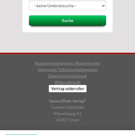
Suche
Nutzungsbedingungen (Registrierung)
Allgemeine Teilnahmebedingungen
Datenschutzerklärung
Widerrufsrecht
Vertrag widerrufen
®
Genuss|Ruhr Verlag
Carsten Schmidtke
Klüvershang 63
45307 Essen
Telefon: (0201) 1718766