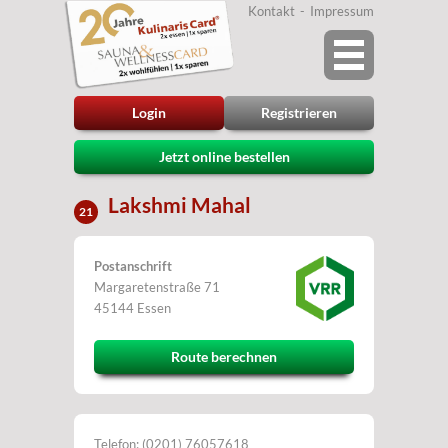
Kontakt
Impressum
Login
Registrieren
Jetzt online bestellen
Lakshmi Mahal
21
Postanschrift
Margaretenstraße 71
45144 Essen
Route berechnen
Telefon: (0201) 76057618