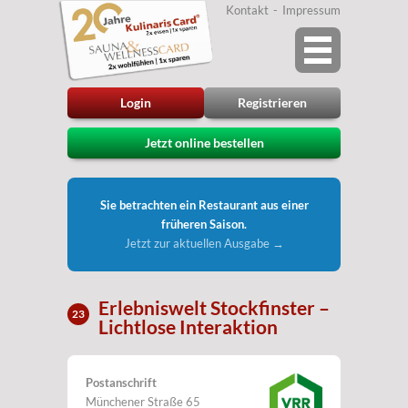
Kontakt
Impressum
Login
Registrieren
Jetzt online bestellen
Sie betrachten ein Restaurant aus einer
früheren Saison.
Jetzt zur aktuellen Ausgabe →
Erlebniswelt Stockfinster –
23
Lichtlose Interaktion
Postanschrift
Münchener Straße 65