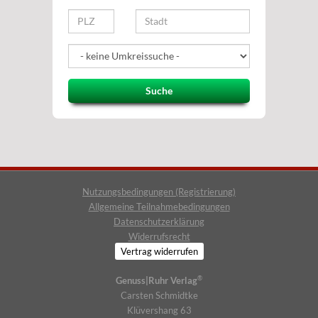
Suche
Nutzungsbedingungen (Registrierung)
Allgemeine Teilnahmebedingungen
Datenschutzerklärung
Widerrufsrecht
Vertrag widerrufen
®
Genuss|Ruhr Verlag
Carsten Schmidtke
Klüvershang 63