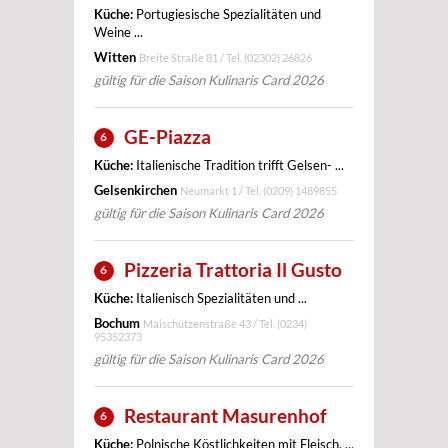
Küche:
Portugiesische Spezialitäten und
Weine ...
Witten
Breite Straße 81 / Tel.
(02302) 26826
gültig für die Saison Kulinaris Card 2026
GE-Piazza
6
Küche:
Italienische Tradition trifft Gelsen- ...
Gelsenkirchen
Neumarkt 1 / Tel.
(0209) 1489855
gültig für die Saison Kulinaris Card 2026
Pizzeria Trattoria Il Gusto
6
Küche:
Italienisch Spezialitäten und ...
Bochum
Maischützenstraße 43 / Tel.
(0234)
95352373
gültig für die Saison Kulinaris Card 2026
Restaurant Masurenhof
6
Küche:
Polnische Köstlichkeiten mit Fleisch, ...