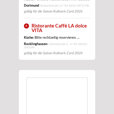
Dortmund
Hosbachstraße 11 / Tel.
(0231) 18751740
gültig für die Saison Kulinaris Card 2026
Ristorante Caffè LA dolce
6
VITA
Küche:
Bitte rechtzeitig reservieren. ...
Recklinghausen
Löhrhofstraße 2 - 4 / Tel.
(02361)
1061696
gültig für die Saison Kulinaris Card 2026