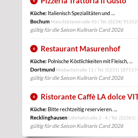
Pizzeria Trattoria Il Gusto
6
Küche:
Italienisch Spezialitäten und ...
Bochum
Maischützenstraße 43 / Tel.
(0234) 95352
gültig für die Saison Kulinaris Card 2026
Restaurant Masurenhof
6
Küche:
Polnische Köstlichkeiten mit Fleisch, ...
Dortmund
Hosbachstraße 11 / Tel.
(0231) 187517
gültig für die Saison Kulinaris Card 2026
Ristorante Caffè LA dolce VI
6
Küche:
Bitte rechtzeitig reservieren. ...
Recklinghausen
Löhrhofstraße 2 - 4 / Tel.
(02361)
gültig für die Saison Kulinaris Card 2026