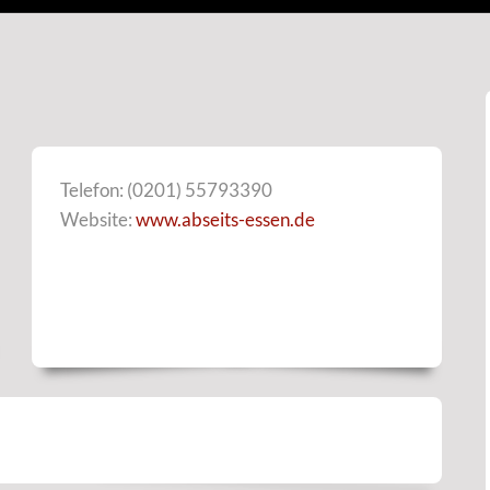
Telefon: (0201) 55793390
Website:
www.abseits-essen.de