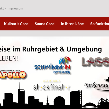
akt
Impressum
Kulinaris Card
Sauna Card
In Ihrer Nähe
So funktion