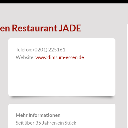
äten Restaurant JADE
Telefon: (0201) 225161
Website:
www.dimsum-essen.de
Mehr Informationen
Seit über 35 Jahren ein Stück