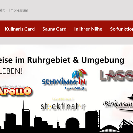
akt
Impressum
Kulinaris Card
Sauna Card
In Ihrer Nähe
So funktion