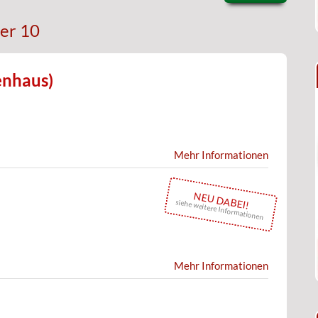
er 10
nhaus)
Mehr Informationen
NEU DABEI!
siehe weitere Informationen
Mehr Informationen