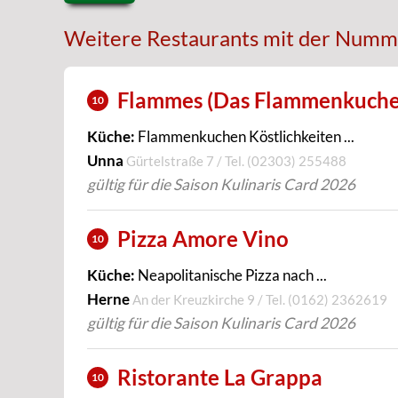
Weitere Restaurants mit der Numm
Flammes (Das Flammenkuche
10
Küche:
Flammenkuchen Köstlichkeiten ...
Unna
Gürtelstraße 7 / Tel.
(02303) 255488
gültig für die Saison Kulinaris Card 2026
Pizza Amore Vino
10
Küche:
Neapolitanische Pizza nach ...
Herne
An der Kreuzkirche 9 / Tel.
(0162) 2362619
gültig für die Saison Kulinaris Card 2026
Ristorante La Grappa
10