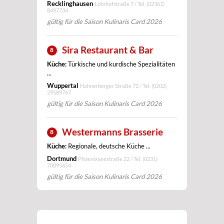
Recklinghausen
Löhrhofstraße 7 / Tel.
(02361)
8497734
gültig für die Saison Kulinaris Card 2026
Sira Restaurant & Bar
8
Küche:
Türkische und kurdische Spezialitäten
...
Wuppertal
Hahnerberger Straße 72 / Tel.
(0202)
29589767
gültig für die Saison Kulinaris Card 2026
Westermanns Brasserie
8
Küche:
Regionale, deutsche Küche ...
Dortmund
Phoenixseestraße 22 / Tel.
(0231)
70095654
gültig für die Saison Kulinaris Card 2026