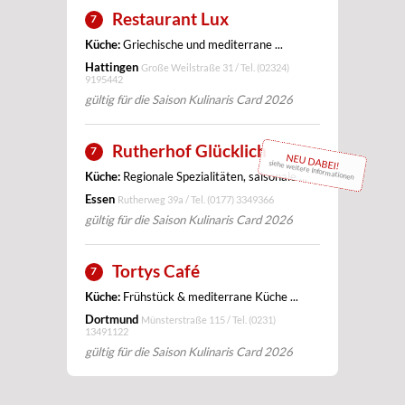
Restaurant Lux
7
Küche:
Griechische und mediterrane ...
Hattingen
Große Weilstraße 31 / Tel.
(02324)
9195442
gültig für die Saison Kulinaris Card 2026
Rutherhof Glücklich
7
NEU DABEI!
siehe weitere Informationen
Küche:
Regionale Spezialitäten, saisonale ...
Essen
Rutherweg 39a / Tel.
(0177) 3349366
gültig für die Saison Kulinaris Card 2026
Tortys Café
7
Küche:
Frühstück & mediterrane Küche ...
Dortmund
Münsterstraße 115 / Tel.
(0231)
13491122
gültig für die Saison Kulinaris Card 2026