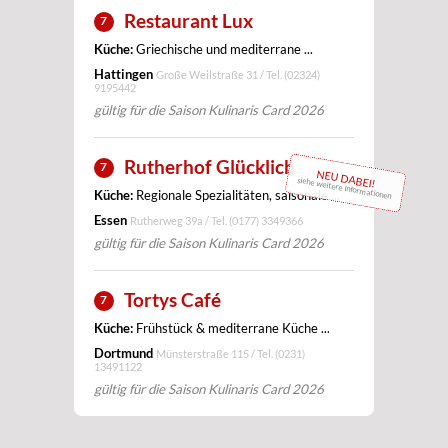
Restaurant Lux
7
Küche:
Griechische und mediterrane ...
Hattingen
Große Weilstraße 31 / Tel.
(02324)
9195442
gültig für die Saison Kulinaris Card 2026
Rutherhof Glücklich
7
NEU DABEI!
siehe weitere Informationen
Küche:
Regionale Spezialitäten, saisonale ...
Essen
Rutherweg 39a / Tel.
(0177) 3349366
gültig für die Saison Kulinaris Card 2026
Tortys Café
7
Küche:
Frühstück & mediterrane Küche ...
Dortmund
Münsterstraße 115 / Tel.
(0231)
13491122
gültig für die Saison Kulinaris Card 2026