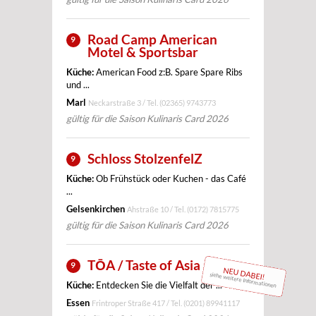
Road Camp American
9
Motel & Sportsbar
Küche:
American Food z:B. Spare Spare Ribs
und ...
Marl
Neckarstraße 3 / Tel.
(02365) 9743773
gültig für die Saison Kulinaris Card 2026
Schloss StolzenfelZ
9
Küche:
Ob Frühstück oder Kuchen - das Café
...
Gelsenkirchen
Ahstraße 10 / Tel.
(0172) 7815775
gültig für die Saison Kulinaris Card 2026
TŌA / Taste of Asia
9
NEU DABEI!
siehe weitere Informationen
Küche:
Entdecken Sie die Vielfalt der ...
Essen
Frintroper Straße 417 / Tel.
(0201) 89941117