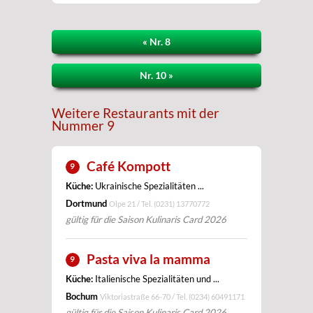
« Nr. 8
Nr. 10 »
Weitere Restaurants mit der
Nummer 9
Café Kompott
9
Küche:
Ukrainische Spezialitäten ...
Dortmund
Olpe 21 / Tel.
(0231) 13770772
gültig für die Saison Kulinaris Card 2026
Pasta viva la mamma
9
Küche:
Italienische Spezialitäten und ...
Bochum
Viktoriastraße 66-70 / Tel.
(0234) 60491171
gültig für die Saison Kulinaris Card 2026