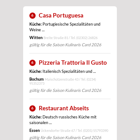
Casa Portuguesa
6
Küche:
Portugiesische Spezialitäten und
Weine ...
Witten
Breite Straße 81 / Tel.
(02302) 26826
gültig für die Saison Kulinaris Card 2026
Pizzeria Trattoria Il Gusto
6
Küche:
Italienisch Spezialitäten und ...
Bochum
Maischützenstraße 43 / Tel.
(0234)
95352373
gültig für die Saison Kulinaris Card 2026
Restaurant Abseits
6
Küche:
Deutsch-russisches Küche mit
saisonalen ...
Essen
Ückendorfer Straße 67 / Tel.
(0201) 55793390
gültig für die Saison Kulinaris Card 2026