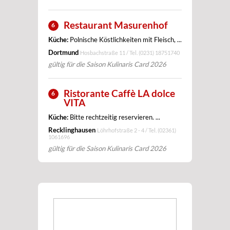
Restaurant Masurenhof
6
Küche:
Polnische Köstlichkeiten mit Fleisch, ...
Dortmund
Hosbachstraße 11 / Tel.
(0231) 18751740
gültig für die Saison Kulinaris Card 2026
Ristorante Caffè LA dolce
6
VITA
Küche:
Bitte rechtzeitig reservieren. ...
Recklinghausen
Löhrhofstraße 2 - 4 / Tel.
(02361)
1061696
gültig für die Saison Kulinaris Card 2026