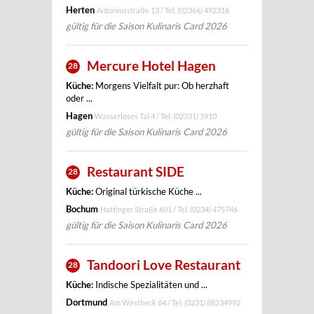
Herten
Antoniusstraße 13 / Tel.
(02366) 492318
gültig für die Saison Kulinaris Card 2026
Mercure Hotel Hagen
28
Küche:
Morgens Vielfalt pur: Ob herzhaft
oder ...
Hagen
Wasserloses Tal 4 / Tel.
(02331) 3910
gültig für die Saison Kulinaris Card 2026
Restaurant SIDE
28
Küche:
Original türkische Küche ...
Bochum
Hattinger Straße 601 / Tel.
(0234) 475746
gültig für die Saison Kulinaris Card 2026
Tandoori Love Restaurant
28
Küche:
Indische Spezialitäten und ...
Dortmund
Am Westheck 64 / Tel.
(0231) 88234992