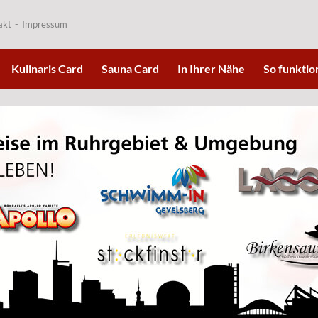
akt
Impressum
Kulinaris Card
Sauna Card
In Ihrer Nähe
So funktion