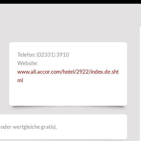
Telefon: (02331) 3910
Website:
www.all.accor.com/hotel/2922/index.de.sht
ml
oder wertgleiche gratis).