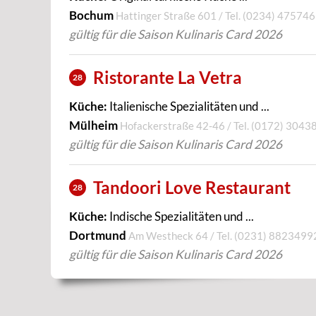
Bochum
Hattinger Straße 601 / Tel.
(0234) 475746
gültig für die Saison Kulinaris Card 2026
Ristorante La Vetra
28
Küche:
Italienische Spezialitäten und ...
Mülheim
Hofackerstraße 42-46 / Tel.
(0172) 3043
gültig für die Saison Kulinaris Card 2026
Tandoori Love Restaurant
28
Küche:
Indische Spezialitäten und ...
Dortmund
Am Westheck 64 / Tel.
(0231) 8823499
gültig für die Saison Kulinaris Card 2026