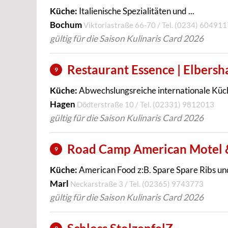
Küche:
Italienische Spezialitäten und ...
Bochum
Viktoriastraße 66-70 / Tel.
(0234) 604911
gültig für die Saison Kulinaris Card 2026
Restaurant Essence | Elbersh
9
Küche:
Abwechslungsreiche internationale Küche
Hagen
Dödterstraße 10 / Tel.
(02331) 9812013
gültig für die Saison Kulinaris Card 2026
Road Camp American Motel 
9
Küche:
American Food z:B. Spare Spare Ribs und 
Marl
Neckarstraße 3 / Tel.
(02365) 9743773
gültig für die Saison Kulinaris Card 2026