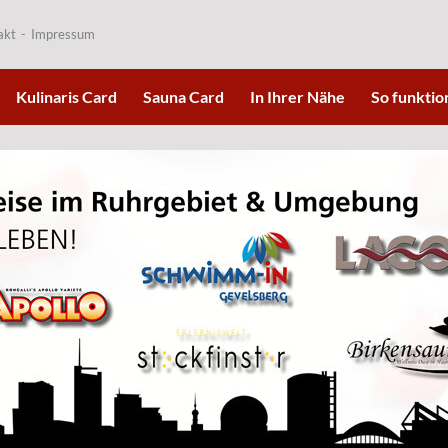
akt
Impressum
Kulinaris Card
Sauna Card
In Ihrer Nähe
So funktion