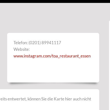
Telefon: (0201) 89941117
Website:
www.instagram.com/toa_restaurant_essen
reits entwertet, können Sie die Karte hier auch nicht