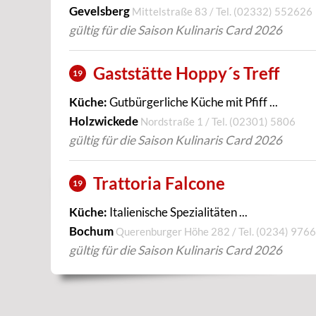
Gevelsberg
Mittelstraße 83 / Tel.
(02332) 552626
gültig für die Saison Kulinaris Card 2026
Gaststätte Hoppy´s Treff
19
Küche:
Gutbürgerliche Küche mit Pfiff ...
Holzwickede
Nordstraße 1 / Tel.
(02301) 5806
gültig für die Saison Kulinaris Card 2026
Trattoria Falcone
19
Küche:
Italienische Spezialitäten ...
Bochum
Querenburger Höhe 282 / Tel.
(0234) 976
gültig für die Saison Kulinaris Card 2026