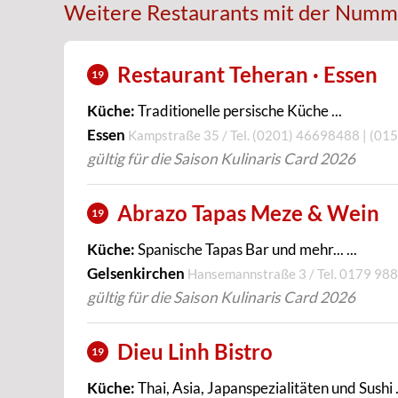
Weitere Restaurants mit der Numm
Restaurant Teheran · Essen
19
Küche:
Traditionelle persische Küche ...
Essen
Kampstraße 35 / Tel.
(0201) 46698488 | (01
gültig für die Saison Kulinaris Card 2026
Abrazo Tapas Meze & Wein
19
Küche:
Spanische Tapas Bar und mehr... ...
Gelsenkirchen
Hansemannstraße 3 / Tel.
0179 98
gültig für die Saison Kulinaris Card 2026
Dieu Linh Bistro
19
Küche:
Thai, Asia, Japanspezialitäten und Sushi .