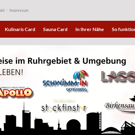
akt
Impressum
Kulinaris Card
Sauna Card
In Ihrer Nähe
So funktion