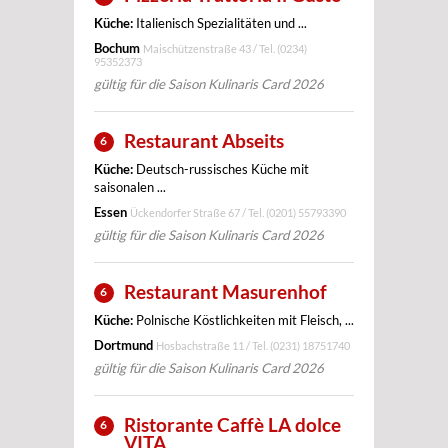
Küche:
Italienisch Spezialitäten und ...
Bochum
Maischützenstraße 43 / Tel.
(0234)
95352373
gültig für die Saison Kulinaris Card 2026
Restaurant Abseits
6
Küche:
Deutsch-russisches Küche mit
saisonalen ...
Essen
Ückendorfer Straße 67 / Tel.
(0201) 55793390
gültig für die Saison Kulinaris Card 2026
Restaurant Masurenhof
6
Küche:
Polnische Köstlichkeiten mit Fleisch, ...
Dortmund
Hosbachstraße 11 / Tel.
(0231) 18751740
gültig für die Saison Kulinaris Card 2026
Ristorante Caffè LA dolce
6
VITA