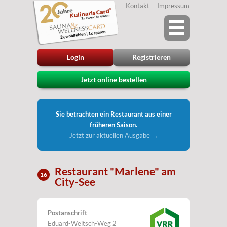
Kontakt
Impressum
Login
Registrieren
Jetzt online bestellen
Sie betrachten ein Restaurant aus einer
früheren Saison.
Jetzt zur aktuellen Ausgabe →
Restaurant "Marlene" am
16
City-See
Postanschrift
Eduard-Weitsch-Weg 2