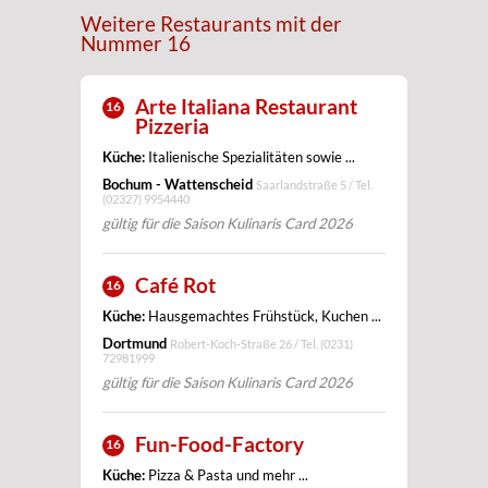
Weitere Restaurants mit der
Nummer 16
Arte Italiana Restaurant
16
Pizzeria
Küche:
Italienische Spezialitäten sowie ...
Bochum - Wattenscheid
Saarlandstraße 5 / Tel.
(02327) 9954440
gültig für die Saison Kulinaris Card 2026
Café Rot
16
Küche:
Hausgemachtes Frühstück, Kuchen ...
Dortmund
Robert-Koch-Straße 26 / Tel.
(0231)
72981999
gültig für die Saison Kulinaris Card 2026
Fun-Food-Factory
16
Küche:
Pizza & Pasta und mehr ...