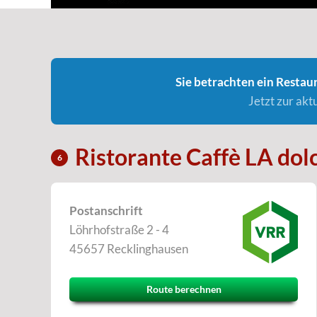
Sie betrachten ein Restaur
Jetzt zur ak
Ristorante Caffè LA dol
6
Postanschrift
Löhrhofstraße 2 - 4
45657 Recklinghausen
Route berechnen