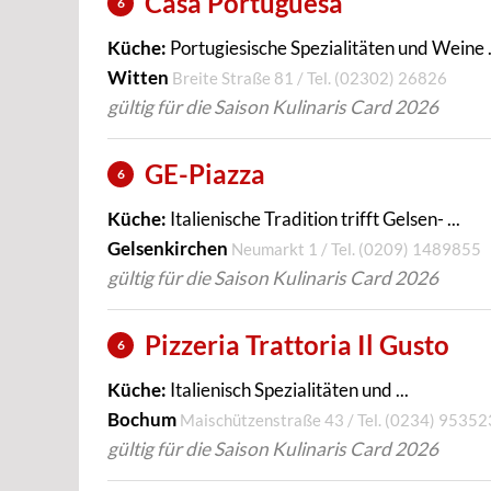
Casa Portuguesa
6
Küche:
Portugiesische Spezialitäten und Weine .
Witten
Breite Straße 81 / Tel.
(02302) 26826
gültig für die Saison Kulinaris Card 2026
GE-Piazza
6
Küche:
Italienische Tradition trifft Gelsen- ...
Gelsenkirchen
Neumarkt 1 / Tel.
(0209) 1489855
gültig für die Saison Kulinaris Card 2026
Pizzeria Trattoria Il Gusto
6
Küche:
Italienisch Spezialitäten und ...
Bochum
Maischützenstraße 43 / Tel.
(0234) 95352
gültig für die Saison Kulinaris Card 2026