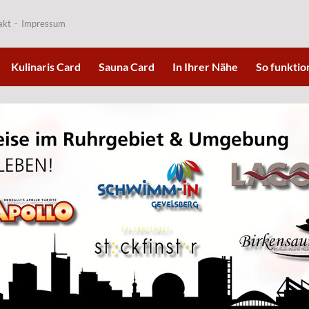
akt
Impressum
Kulinaris Card
Sauna Card
In Ihrer Nähe
So funktion